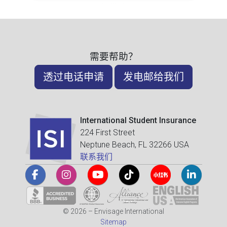
需要帮助？
透过电话申请
发电邮给我们
International Student Insurance
224 First Street
Neptune Beach, FL 32266 USA
联系我们
© 2026 – Envisage International
Sitemap