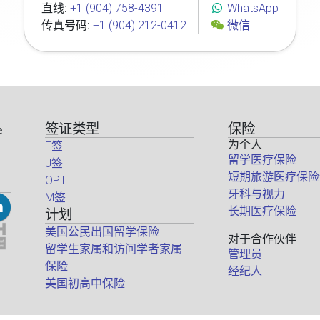
直线:
+1 (904) 758-4391
WhatsApp
传真号码:
+1 (904) 212-0412
微信
签证类型
保险
e
为个人
F签
留学医疗保险
J签
短期旅游医疗保险
OPT
牙科与视力
M签
长期医疗保险
计划
美国公民出国留学保险
对于合作伙伴
留学生家属和访问学者家属
管理员
保险
经纪人
美国初高中保险