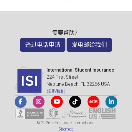
需要帮助？
透过电话申请
发电邮给我们
International Student Insurance
224 First Street
Neptune Beach, FL 32266 USA
联系我们
© 2026 – Envisage International
Sitemap