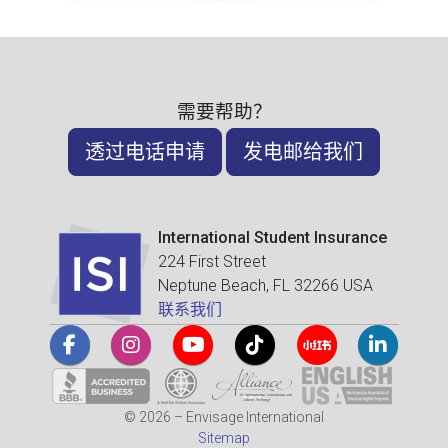
需要帮助？
透过电话申请
发电邮给我们
International Student Insurance
224 First Street
Neptune Beach, FL 32266 USA
联系我们
© 2026 – Envisage International
Sitemap