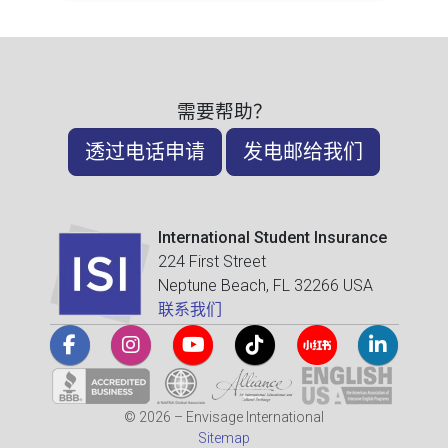
需要帮助？
透过电话申请
发电邮给我们
International Student Insurance
224 First Street
Neptune Beach, FL 32266 USA
联系我们
© 2026 – Envisage International
Sitemap