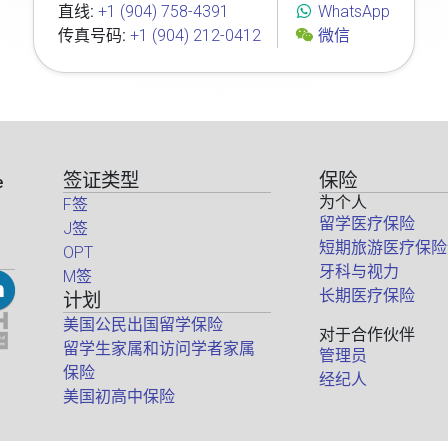
直线:
+1 (904) 758-4391
WhatsApp
传真号码:
+1 (904) 212-0412
微信
签证类型
保险
e
为个人
F签
留学医疗保险
J签
短期旅游医疗保险
OPT
牙科与视力
M签
长期医疗保险
计划
美国公民出国留学保险
对于合作伙伴
留学生家属和访问学者家属
管理员
保险
经纪人
美国初高中保险