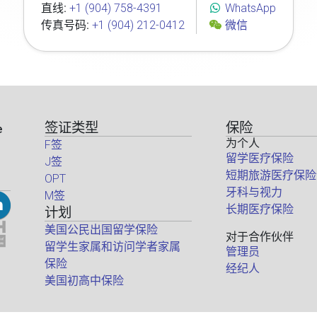
直线:
+1 (904) 758-4391
WhatsApp
传真号码:
+1 (904) 212-0412
微信
签证类型
保险
e
为个人
F签
留学医疗保险
J签
短期旅游医疗保险
OPT
牙科与视力
M签
长期医疗保险
计划
美国公民出国留学保险
对于合作伙伴
留学生家属和访问学者家属
管理员
保险
经纪人
美国初高中保险