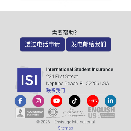
需要帮助？
透过电话申请
发电邮给我们
International Student Insurance
224 First Street
Neptune Beach, FL 32266 USA
联系我们
© 2026 – Envisage International
Sitemap