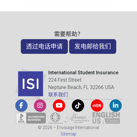
需要帮助？
透过电话申请
发电邮给我们
International Student Insurance
224 First Street
Neptune Beach, FL 32266 USA
联系我们
© 2026 – Envisage International
Sitemap