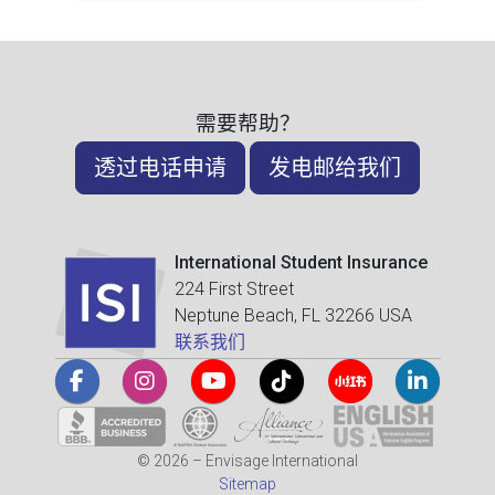
需要帮助？
透过电话申请
发电邮给我们
International Student Insurance
224 First Street
Neptune Beach, FL 32266 USA
联系我们
© 2026 – Envisage International
Sitemap