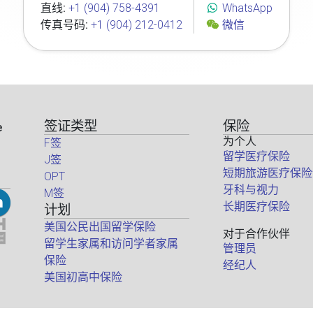
直线:
+1 (904) 758-4391
WhatsApp
传真号码:
+1 (904) 212-0412
微信
签证类型
保险
e
为个人
F签
留学医疗保险
J签
短期旅游医疗保险
OPT
牙科与视力
M签
长期医疗保险
计划
美国公民出国留学保险
对于合作伙伴
留学生家属和访问学者家属
管理员
保险
经纪人
美国初高中保险