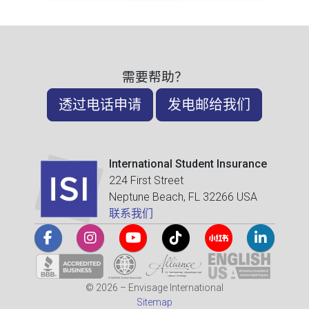
需要帮助？
透过电话申请
发电邮给我们
International Student Insurance
224 First Street
Neptune Beach, FL 32266 USA
联系我们
© 2026 – Envisage International
Sitemap