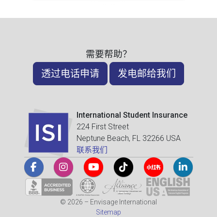
需要帮助？
透过电话申请
发电邮给我们
International Student Insurance
224 First Street
Neptune Beach, FL 32266 USA
联系我们
© 2026 – Envisage International
Sitemap