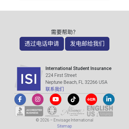
需要帮助？
透过电话申请
发电邮给我们
International Student Insurance
224 First Street
Neptune Beach, FL 32266 USA
联系我们
© 2026 – Envisage International
Sitemap