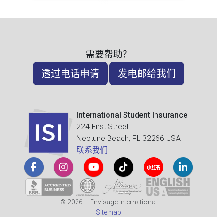
需要帮助？
透过电话申请
发电邮给我们
International Student Insurance
224 First Street
Neptune Beach, FL 32266 USA
联系我们
© 2026 – Envisage International
Sitemap