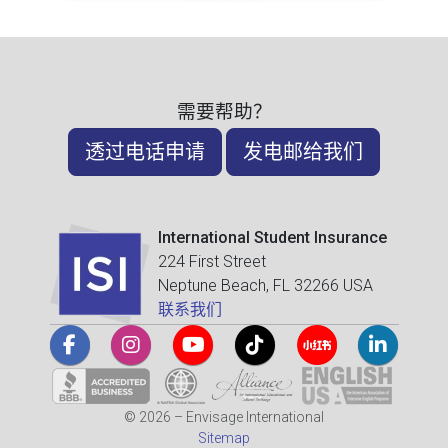
需要帮助？
透过电话申请
发电邮给我们
International Student Insurance
224 First Street
Neptune Beach, FL 32266 USA
联系我们
© 2026 – Envisage International
Sitemap