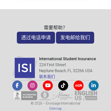
需要帮助？
透过电话申请
发电邮给我们
International Student Insurance
224 First Street
Neptune Beach, FL 32266 USA
联系我们
© 2026 – Envisage International
Sitemap