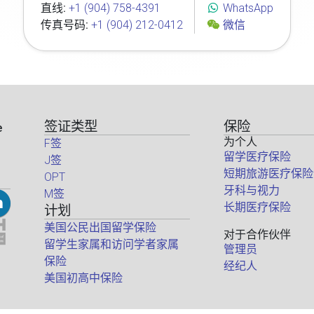
直线:
+1 (904) 758-4391
WhatsApp
传真号码:
+1 (904) 212-0412
微信
签证类型
保险
e
为个人
F签
留学医疗保险
J签
短期旅游医疗保险
OPT
牙科与视力
M签
长期医疗保险
计划
美国公民出国留学保险
对于合作伙伴
留学生家属和访问学者家属
管理员
保险
经纪人
美国初高中保险