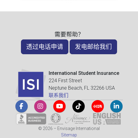
需要帮助？
透过电话申请
发电邮给我们
International Student Insurance
224 First Street
Neptune Beach, FL 32266 USA
联系我们
© 2026 – Envisage International
Sitemap