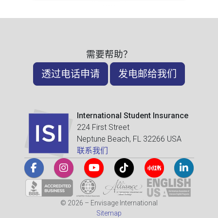
需要帮助？
透过电话申请
发电邮给我们
International Student Insurance
224 First Street
Neptune Beach, FL 32266 USA
联系我们
© 2026 – Envisage International
Sitemap