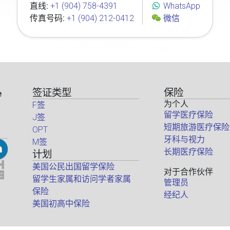
直线:
+1 (904) 758-4391
WhatsApp
传真号码:
+1 (904) 212-0412
微信
签证类型
保险
e
为个人
F签
留学医疗保险
J签
短期旅游医疗保险
OPT
牙科与视力
M签
长期医疗保险
计划
美国公民出国留学保险
对于合作伙伴
留学生家属和访问学者家属
管理员
保险
经纪人
美国初高中保险