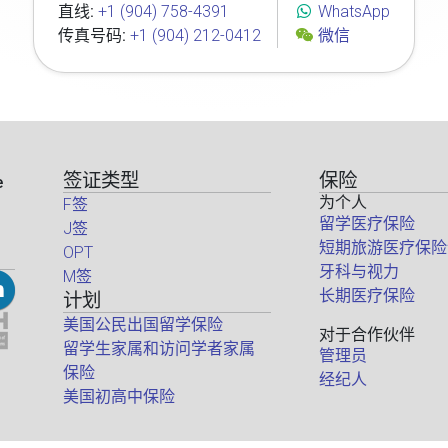
直线:
+1 (904) 758-4391
WhatsApp
传真号码:
+1 (904) 212-0412
微信
签证类型
保险
e
为个人
F签
留学医疗保险
J签
短期旅游医疗保险
OPT
牙科与视力
M签
长期医疗保险
计划
美国公民出国留学保险
对于合作伙伴
留学生家属和访问学者家属
管理员
保险
经纪人
美国初高中保险