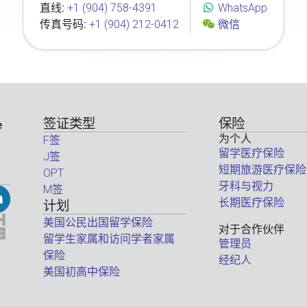
直线:
+1 (904) 758-4391
WhatsApp
传真号码:
+1 (904) 212-0412
微信
签证类型
保险
e
为个人
F签
留学医疗保险
J签
短期旅游医疗保险
OPT
牙科与视力
M签
长期医疗保险
计划
美国公民出国留学保险
对于合作伙伴
留学生家属和访问学者家属
管理员
保险
经纪人
美国初高中保险