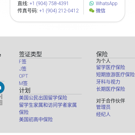
直线:
+1 (904) 758-4391
WhatsApp
传真号码:
+1 (904) 212-0412
微信
签证类型
保险
e
为个人
F签
留学医疗保险
J签
短期旅游医疗保险
OPT
牙科与视力
M签
长期医疗保险
计划
美国公民出国留学保险
对于合作伙伴
留学生家属和访问学者家属
管理员
保险
经纪人
美国初高中保险