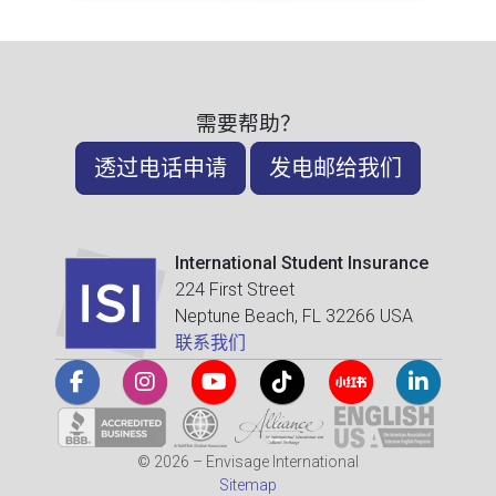
需要帮助？
透过电话申请
发电邮给我们
International Student Insurance
224 First Street
Neptune Beach, FL 32266 USA
联系我们
© 2026 – Envisage International
Sitemap