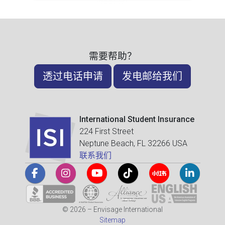
需要帮助？
透过电话申请
发电邮给我们
International Student Insurance
224 First Street
Neptune Beach, FL 32266 USA
联系我们
© 2026 – Envisage International
Sitemap