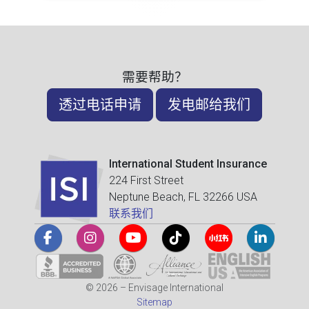
需要帮助？
透过电话申请
发电邮给我们
International Student Insurance
224 First Street
Neptune Beach, FL 32266 USA
联系我们
© 2026 – Envisage International
Sitemap