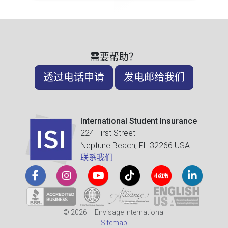
需要帮助？
透过电话申请
发电邮给我们
International Student Insurance
224 First Street
Neptune Beach, FL 32266 USA
联系我们
© 2026 – Envisage International
Sitemap