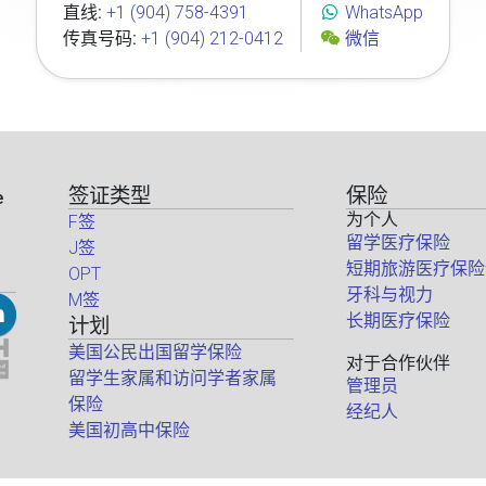
直线:
+1 (904) 758-4391
WhatsApp
传真号码:
+1 (904) 212-0412
微信
签证类型
保险
e
为个人
F签
留学医疗保险
J签
短期旅游医疗保险
OPT
牙科与视力
M签
长期医疗保险
计划
美国公民出国留学保险
对于合作伙伴
留学生家属和访问学者家属
管理员
保险
经纪人
美国初高中保险