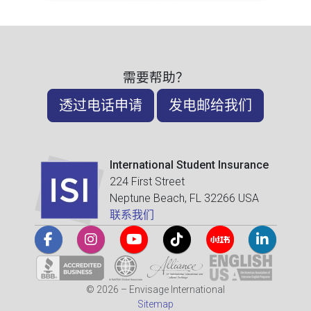
需要帮助？
透过电话申请
发电邮给我们
International Student Insurance
224 First Street
Neptune Beach, FL 32266 USA
联系我们
© 2026 – Envisage International
Sitemap