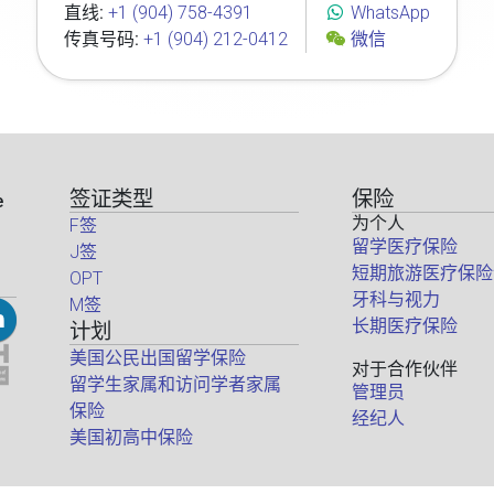
直线:
+1 (904) 758-4391
WhatsApp
传真号码:
+1 (904) 212-0412
微信
签证类型
保险
e
为个人
F签
留学医疗保险
J签
短期旅游医疗保险
OPT
牙科与视力
M签
长期医疗保险
计划
美国公民出国留学保险
对于合作伙伴
留学生家属和访问学者家属
管理员
保险
经纪人
美国初高中保险