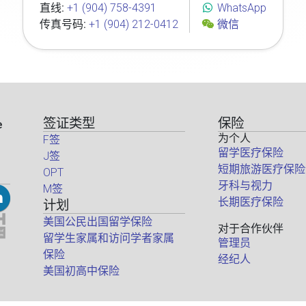
直线:
+1 (904) 758-4391
WhatsApp
传真号码:
+1 (904) 212-0412
微信
签证类型
保险
e
为个人
F签
留学医疗保险
J签
短期旅游医疗保险
OPT
牙科与视力
M签
长期医疗保险
计划
美国公民出国留学保险
对于合作伙伴
留学生家属和访问学者家属
管理员
保险
经纪人
美国初高中保险