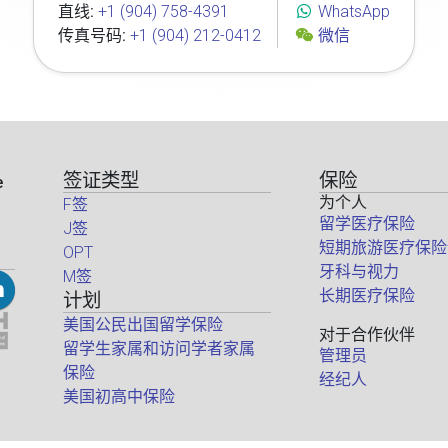
直线:
+1 (904) 758-4391
WhatsApp
传真号码:
+1 (904) 212-0412
微信
签证类型
保险
e
为个人
F签
留学医疗保险
J签
短期旅游医疗保险
OPT
牙科与视力
M签
长期医疗保险
计划
美国公民出国留学保险
对于合作伙伴
留学生家属和访问学者家属
管理员
保险
经纪人
美国初高中保险