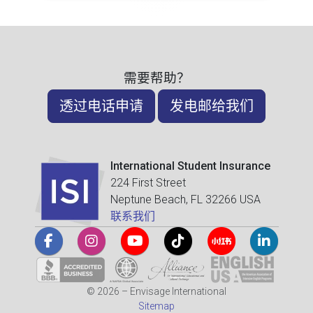
需要帮助？
透过电话申请
发电邮给我们
International Student Insurance
224 First Street
Neptune Beach, FL 32266 USA
联系我们
© 2026 – Envisage International
Sitemap