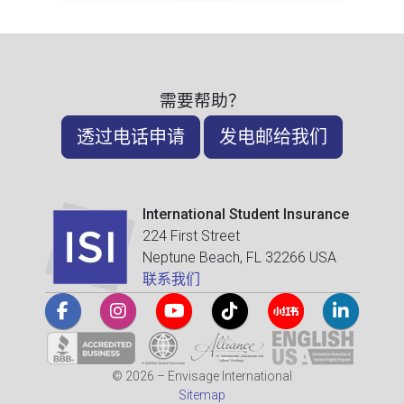
需要帮助？
透过电话申请
发电邮给我们
International Student Insurance
224 First Street
Neptune Beach, FL 32266 USA
联系我们
© 2026 – Envisage International
Sitemap