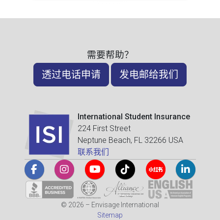
需要帮助？
透过电话申请
发电邮给我们
International Student Insurance
224 First Street
Neptune Beach, FL 32266 USA
联系我们
© 2026 – Envisage International
Sitemap