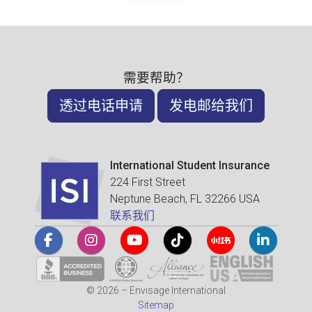
需要帮助？
透过电话申请
发电邮给我们
International Student Insurance
224 First Street
Neptune Beach, FL 32266 USA
联系我们
© 2026 – Envisage International
Sitemap