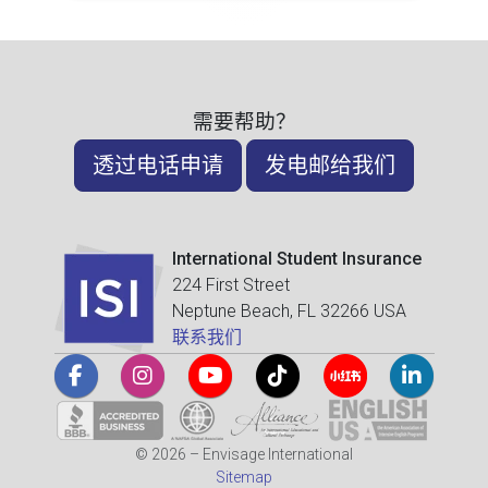
需要帮助？
透过电话申请
发电邮给我们
International Student Insurance
224 First Street
Neptune Beach, FL 32266 USA
联系我们
© 2026 – Envisage International
Sitemap