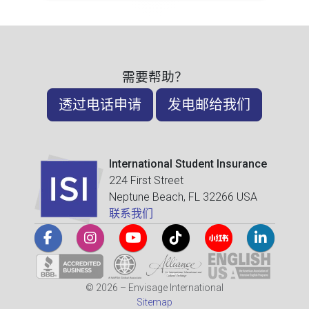
需要帮助？
透过电话申请
发电邮给我们
International Student Insurance
224 First Street
Neptune Beach, FL 32266 USA
联系我们
© 2026 – Envisage International
Sitemap