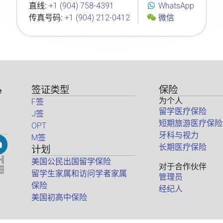
直线:
+1 (904) 758-4391
WhatsApp
传真号码:
+1 (904) 212-0412
微信
签证类型
保险
e
为个人
F签
留学医疗保险
J签
短期旅游医疗保险
OPT
牙科与视力
M签
长期医疗保险
计划
美国公民出国留学保险
对于合作伙伴
留学生家属和访问学者家属
管理员
保险
经纪人
美国初高中保险