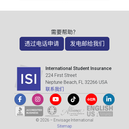
需要帮助？
透过电话申请
发电邮给我们
International Student Insurance
224 First Street
Neptune Beach, FL 32266 USA
联系我们
© 2026 – Envisage International
Sitemap