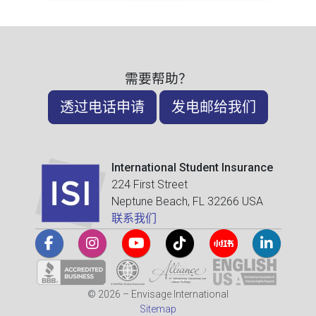
需要帮助？
透过电话申请
发电邮给我们
International Student Insurance
224 First Street
Neptune Beach, FL 32266 USA
联系我们
© 2026 – Envisage International
Sitemap