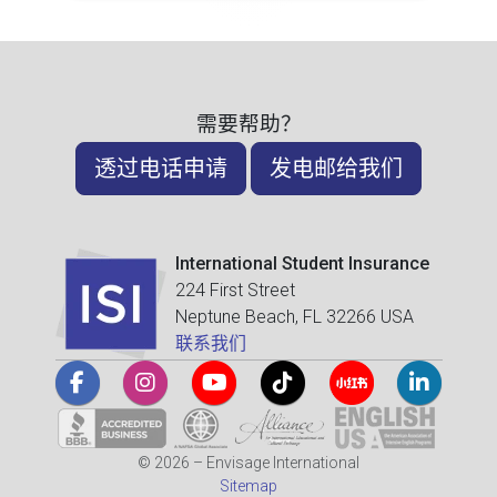
需要帮助？
透过电话申请
发电邮给我们
International Student Insurance
224 First Street
Neptune Beach, FL 32266 USA
联系我们
© 2026 – Envisage International
Sitemap