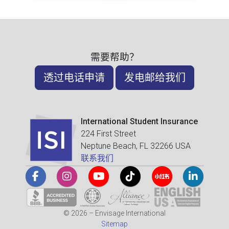
需要帮助？
透过电话申请
发电邮给我们
International Student Insurance
224 First Street
Neptune Beach, FL 32266 USA
联系我们
© 2026 – Envisage International
Sitemap