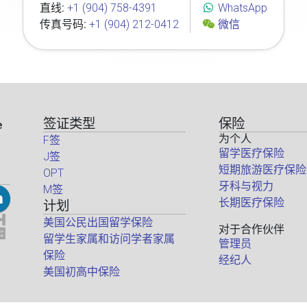
直线:
+1 (904) 758-4391
WhatsApp
传真号码:
+1 (904) 212-0412
微信
签证类型
保险
e
为个人
F签
留学医疗保险
J签
短期旅游医疗保险
OPT
牙科与视力
M签
长期医疗保险
计划
美国公民出国留学保险
对于合作伙伴
留学生家属和访问学者家属
管理员
保险
经纪人
美国初高中保险