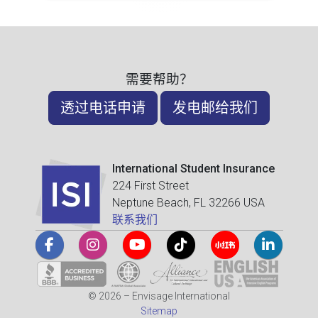
需要帮助？
透过电话申请
发电邮给我们
International Student Insurance
224 First Street
Neptune Beach, FL 32266 USA
联系我们
© 2026 – Envisage International
Sitemap