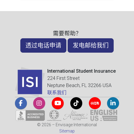
需要帮助？
透过电话申请
发电邮给我们
International Student Insurance
224 First Street
Neptune Beach, FL 32266 USA
联系我们
© 2026 – Envisage International
Sitemap