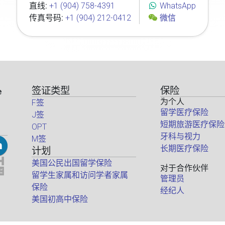
直线:
+1 (904) 758-4391
WhatsApp
传真号码:
+1 (904) 212-0412
微信
签证类型
保险
e
为个人
F签
留学医疗保险
J签
短期旅游医疗保险
OPT
牙科与视力
M签
长期医疗保险
计划
美国公民出国留学保险
对于合作伙伴
留学生家属和访问学者家属
管理员
保险
经纪人
美国初高中保险