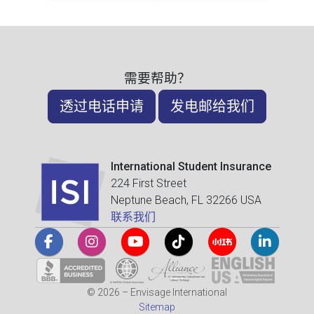
需要帮助？
透过电话申请
发电邮给我们
International Student Insurance
224 First Street
Neptune Beach, FL 32266 USA
联系我们
© 2026 – Envisage International
Sitemap