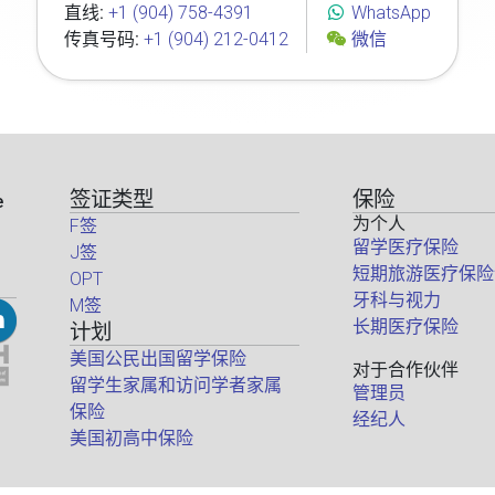
直线:
+1 (904) 758-4391
WhatsApp
传真号码:
+1 (904) 212-0412
微信
签证类型
保险
e
为个人
F签
留学医疗保险
J签
短期旅游医疗保险
OPT
牙科与视力
M签
长期医疗保险
计划
美国公民出国留学保险
对于合作伙伴
留学生家属和访问学者家属
管理员
保险
经纪人
美国初高中保险